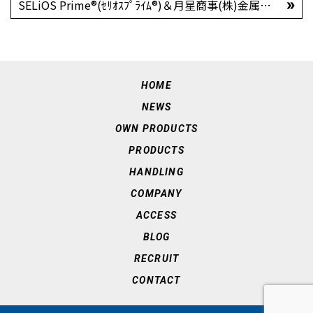
SELiOS Prime®(ｾﾘｵｽﾌﾟﾗｲﾑ®)＆月星商事(株)金属屋根外装建材成形品の御紹介！！
HOME
NEWS
OWN PRODUCTS
PRODUCTS
HANDLING
COMPANY
ACCESS
BLOG
RECRUIT
CONTACT