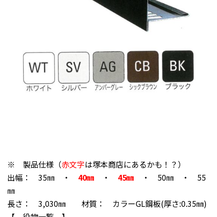
※ 製品仕様（
赤文字
は塚本商店にあるかも！？）
出幅： 35㎜ ・
40㎜
・
45㎜
・ 50㎜ ・ 55
㎜
長さ： 3,030㎜ 材質： カラーGL鋼板(厚さ:0.35㎜)
【 役物一覧 】