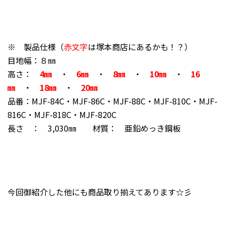
※ 製品仕様（
赤文字
は塚本商店にあるかも！？）
目地幅：８㎜
高さ：
4㎜
・
6
㎜
・
8㎜
・
10㎜
・
16
㎜
・
18㎜
・
20㎜
品番：MJF-84C・MJF-86C・MJF-88C・MJF-810C・MJF-
816C・MJF-818C・MJF-820C
長さ ： 3,030㎜ 材質： 亜鉛めっき鋼板
今回御紹介した他にも商品取り揃えてあります☆彡