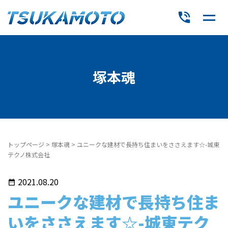
phone_in_talk
塚本魂
トップページ
>
塚本魂
>
ユニークな建材で長持ち住まいをささえます☆-城東
テクノ株式会社
2021.08.20
date_range
ユニークな建材で長持ち住ま
いをささえます☆-城東テク