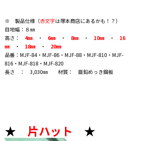
※ 製品仕様（
赤文字
は塚本商店にあるかも！？）
目地幅：８㎜
高さ：
4㎜
・
6
㎜
・
8㎜
・
10㎜
・
16
㎜
・
18㎜
・
20㎜
品番：MJF-84・MJF-86・MJF-88・MJF-810・MJF-
816・MJF-818・MJF-820
長さ ： 3,030㎜ 材質： 亜鉛めっき鋼板
★
片ハット
★